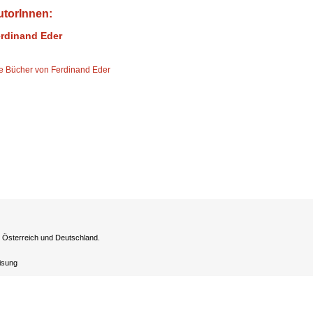
utorInnen:
rdinand Eder
le Bücher von Ferdinand Eder
h Österreich und Deutschland.
eisung