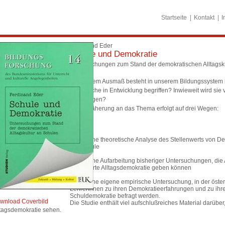
Startseite
Kontakt
I
Ferdinand Eder
Schule und Demokratie
Untersuchungen zum Stand der demokratischen Alltagsk
In welchem Ausmaß besteht in unserem Bildungssystem ber
eine solche in Entwicklung begriffen? Inwieweit wird si
mitgetragen?
Die Annäherung an das Thema erfolgt auf drei Wegen:
durch eine theoretische Analyse des Stellenwerts von De
der Schule
durch eine Aufarbeitung bisheriger Untersuchungen, die 
praktizierte Alltagsdemokratie geben können
durch eine eigene empirische Untersuchung, in der öste
LehrerInnen zu ihren Demokratieerfahrungen und zu ihren
Schuldemokratie befragt werden.
wnload Coverbild
Die Studie enthält viel aufschlußreiches Material darüb
ltagsdemokratie sehen.