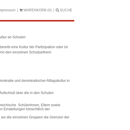
mpressum
WARENKORB
(0)
SUCHE
ultur an Schulen
eits eine Kultur der Partizipation oder ist
e von den einzelnen Schulpartnern
mokratie und demokratischer Alltagskultur in
Aufschluß über die in den Schulen
rreichische SchülerInnen, Eltern sowie
 Einstellungen hinsichtlich der
er, wo die einzelnen Gruppen die Grenzen der