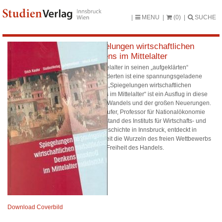
MENU
(0)
SUCHE
Spiegelungen wirtschaftlichen
Denkens im Mittelalter
Das Mittelalter in seinen „aufgeklärten“
Jahrhunderten ist eine spannungsgeladene
Epoche. „Spiegelungen wirtschaftlichen
Denkens im Mittelalter“ ist ein Ausflug in diese
Zeit des Wandels und der großen Neuerungen.
Erich Kaufer, Professor für Nationalökonomie
und Vorstand des Instituts für Wirtschafts- und
Sozialgeschichte in Innsbruck, entdeckt in
dieser Zeit die Wurzeln des freien Wettbewerbs
und der Freiheit des Handels.
Download Coverbild