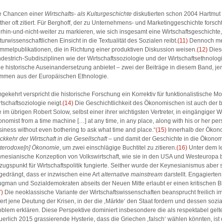
e Chancen einer
Wirtschafts- als Kulturgeschichte
diskutierten schon 2004 Hartmut
ither oft zitiert. Für Berghoff, der zu Unternehmens- und Marketinggeschichte forsch
erhin-und-nicht-weiter zu markieren, wie sich insgesamt eine Wirtschaftsgeschichte, 
turwissenschaftlichen Einsicht in die Textualität des Sozialen reibt
.(11)
Dennoch me
mmelpublikationen, die in Richtung einer produktiven Diskussion weisen.
(12)
Dies
ndestrich-Subdisziplinen wie der Wirtschaftssoziologie und der Wirtschaftsethnologi
ne historische Auseinandersetzung anbietet – zwei der Beiträge in diesem Band, j
mmen aus der Europäischen Ethnologie.
gekehrt verspricht die historische Forschung ein Korrektiv für funktionalistische M
tschaftsoziologie neigt.
(14)
Die Geschichtlichkeit des Ökonomischen ist auch der 
e im übrigen Robert Solow, selbst einer ihrer wichtigsten Vertreter, in eingängiger
onomist from a time machine […] at any time, in any place, along with his or her pe
siness without even bothering to ask what time and place.“
(15)
Innerhalb der Ökonom
ckkehr der Wirtschaft in die Gesellschaft
– und damit der Geschichte in die Ökonomi
terodoxe[n] Ökonomie
, um zwei einschlägige Buchtitel zu zitieren
.(16)
Unter dem le
ynesianische Konzeption von Volkswirtschaft, wie sie in den USA und Westeuropa bi
zugspunkt für Wirtschaftspolitik fungierte. Seither wurde der Keynesianismus aber 
gedrängt, dass er inzwischen eine Art
alternative mainstream
darstellt. Engagierte
ugman und Sozialdemokraten abseits der Neuen Mitte erlaubt er einen kritischen Bl
7)
Die neoklassische Variante der Wirtschaftswissenschaften beansprucht freilich 
efert jene Deutung der Krisen, in der die ‚Märkte‘ den Staat fordern und dessen so
oblem erklären. Diese Perspektive dominiert insbesondere die als respektabel g
uerlich 2015 grassierende Hysterie, dass die Griechen ‚falsch‘ wählen könnten, ist 