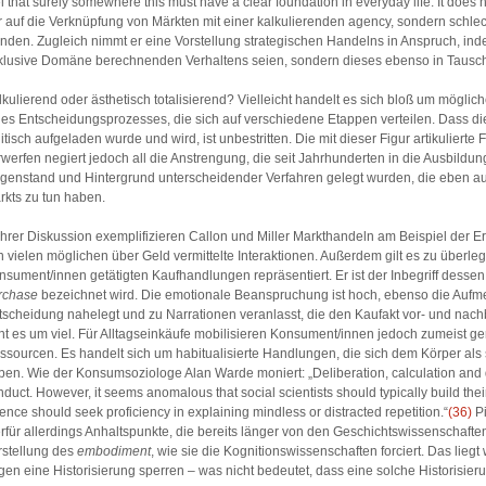
l that surely somewhere this must have a clear foundation in everyday life. It does n
r auf die Verknüpfung von Märkten mit einer kalkulierenden agency, sondern schlech
nden. Zugleich nimmt er eine Vorstellung strategischen Handelns in Anspruch, inde
klusive Domäne berechnenden Verhaltens seien, sondern dieses ebenso in Tausc
lkulierend oder ästhetisch totalisierend? Vielleicht handelt es sich bloß um mögl
nes Entscheidungsprozesses, die sich auf verschiedene Etappen verteilen. Dass di
itisch aufgeladen wurde und wird, ist unbestritten. Die mit dieser Figur artikulierte
rwerfen negiert jedoch all die Anstrengung, die seit Jahrhunderten in die Ausbild
genstand und Hintergrund unterscheidender Verfahren gelegt wurden, die eben au
rkts zu tun haben.
 ihrer Diskussion exemplifizieren Callon und Miller Markthandeln am Beispiel der 
n vielen möglichen über Geld vermittelte Interaktionen. Außerdem gilt es zu überle
nsument/innen getätigten Kaufhandlungen repräsentiert. Er ist der Inbegriff desse
rchase
bezeichnet wird. Die emotionale Beanspruchung ist hoch, ebenso die Aufmerk
tscheidung nahelegt und zu Narrationen veranlasst, die den Kaufakt vor- und nac
ht es um viel. Für Alltagseinkäufe mobilisieren Konsument/innen jedoch zumeist ge
ssourcen. Es handelt sich um habitualisierte Handlungen, die sich dem Körper als
ben. Wie der Konsumsoziologe Alan Warde moniert: „Deliberation, calculation and de
nduct. However, it seems anomalous that social scientists should typically build th
ence should seek proficiency in explaining mindless or distracted repetition.“
(36)
P
erfür allerdings Anhaltspunkte, die bereits länger von den Geschichtswissenschaften 
rstellung des
embodiment
, wie sie die Kognitionswissenschaften forciert. Das lieg
gen eine Historisierung sperren – was nicht bedeutet, dass eine solche Historisie