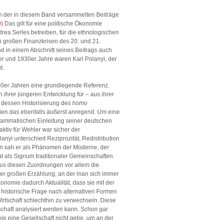
 der in diesem Band versammelten Beiträge
9)
Das gilt für eine politische Ökonomie
rea Serles betreiben, für die ethnologischen
n großen Finanzkrisen des 20. und 21.
 in einem Abschnitt seines Beitrags auch
er und 1930er Jahre waren Karl Polanyi, der
t.
1960er Jahren eine grundlegende Referenz.
 ihrer jüngeren Entwicklung für – aus ihrer
 dessen Historisierung des
homo
hien das ebenfalls äußerst anregend. Um eine
grammatischen Einleitung seiner deutschen
raktiv für Wehler war sicher der
nyi unterschied Reziprozität, Redistribution
en sah er als Phänomen der Moderne, der
t als Signum traditionaler Gemeinschaften.
aus diesen Zuordnungen vor allem die
der großen Erzählung, an der man sich immer
konomie dadurch Aktualität, dass sie mit der
r historische Frage nach alternativen Formen
irtschaft schlechthin zu verwechseln. Diese
chaft analysiert werden kann. Schon gar
wie eine Gesellschaft nicht gebe, um an der