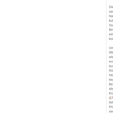
Di
se
hi
kul
Sa
Bi
ei
ko
Um
Wir
wi
ec
bu
Rü
He
ke
Be
ab
Kr
(1
li
Pr
ne