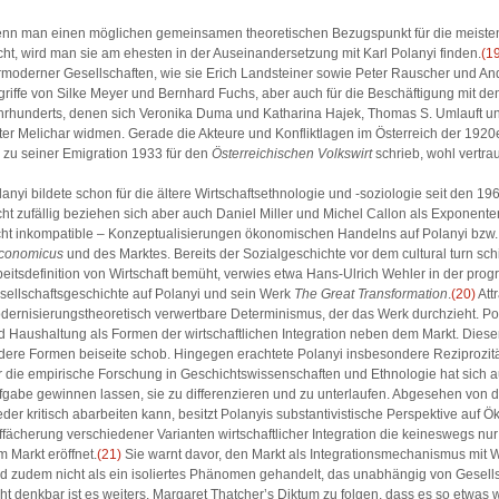
nn man einen möglichen gemeinsamen theoretischen Bezugspunkt für die meisten
cht, wird man sie am ehesten in der Auseinandersetzung mit Karl Polanyi finden.
(1
rmoderner Gesellschaften, wie sie Erich Landsteiner sowie Peter Rauscher und And
griffe von Silke Meyer und Bernhard Fuchs, aber auch für die Beschäftigung mit de
hrhunderts, denen sich Veronika Duma und Katharina Hajek, Thomas S. Umlauft und
ter Melichar widmen. Gerade die Akteure und Konfliktlagen im Österreich der 1920
s zu seiner Emigration 1933 für den
Österreichischen Volkswirt
schrieb, wohl vertrau
lanyi bildete schon für die ältere Wirtschaftsethnologie und -soziologie seit den 
cht zufällig beziehen sich aber auch Daniel Miller und Michel Callon als Exponenten
cht inkompatible – Konzeptualisierungen ökonomischen Handelns auf Polanyi bzw.
conomicus
und des Marktes. Bereits der Sozialgeschichte vor dem cultural turn sc
beitsdefinition von Wirtschaft bemüht, verwies etwa Hans-Ulrich Wehler in der pro
sellschaftsgeschichte auf Polanyi und sein Werk
The Great Transformation
.
(20)
Att
dernisierungstheoretisch verwertbare Determinismus, der das Werk durchzieht. Pola
d Haushaltung als Formen der wirtschaftlichen Integration neben dem Markt. Dies
dere Formen beiseite schob. Hingegen erachtete Polanyi insbesondere Reziprozitä
r die empirische Forschung in Geschichtswissenschaften und Ethnologie hat sich 
fgabe gewinnen lassen, sie zu differenzieren und zu unterlaufen. Abgesehen von 
eder kritisch abarbeiten kann, besitzt Polanyis substantivistische Perspektive auf Ö
ffächerung verschiedener Varianten wirtschaftlicher Integration die keineswegs nu
m Markt eröffnet.
(21)
Sie warnt davor, den Markt als Integrationsmechanismus mit W
rd zudem nicht als ein isoliertes Phänomen gehandelt, das unabhängig von Gesells
cht denkbar ist es weiters, Margaret Thatcher’s Diktum zu folgen, dass es so etwas 