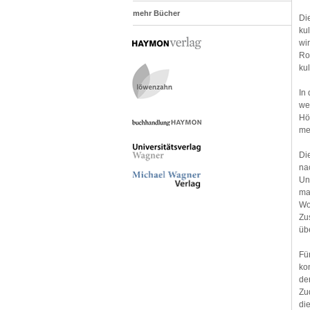
mehr Bücher
Di
ku
wi
Ro
ku
In
we
Hö
me
Di
na
Un
ma
Wo
Zu
üb
Fü
kon
de
Zu
di