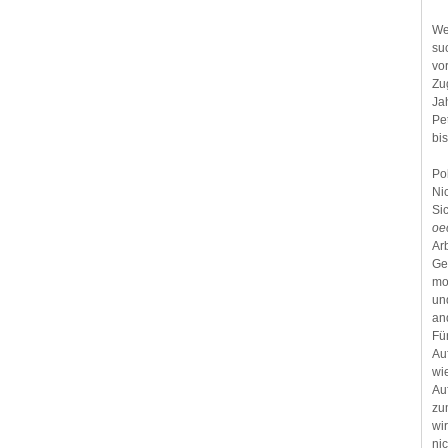
We
su
vo
Zu
Ja
Pe
bi
Po
Ni
Si
oe
Ar
Ge
mo
un
an
Fü
Au
wi
Au
zu
wi
ni