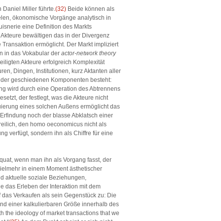
Daniel Miller führte.
(32)
Beide können als
zielen, ökonomische Vorgänge analytisch in
uisnerie eine Definition des Markts
 Akteure bewältigen das in der Divergenz
e Transaktion ermöglicht. Der Markt impliziert
n in das Vokabular der
actor-network theory
iligten Akteure erfolgreich Komplexität
n, Dingen, Institutionen, kurz Aktanten aller
inander geschiedenen Komponenten besteht:
ng wird durch eine Operation des Abtrennens
etzt, der festlegt, was die Akteure nicht
tuierung eines solchen Außens ermöglicht das
Erfindung noch der blasse Abklatsch einer
 freilich, den homo oeconomicus nicht als
g verfügt, sondern ihn als Chiffre für eine
quat, wenn man ihn als Vorgang fasst, der
vielmehr in einem Moment ästhetischer
nd aktuelle soziale Beziehungen,
das Erleben der Interaktion mit dem
uf das Verkaufen als sein Gegenstück zu: Die
und einer kalkulierbaren Größe innerhalb des
h the ideology of market transactions that we