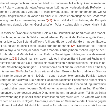
lcherart frei gemachten Stelle den Markt zu platzieren. Mit Polanyi kann man derlei
cht Polanyi zum geeigneten Ausgangspunkt für gegenwartsorientierte Reflexion, et
gen ein überzogenes Vertrauen in Märkte wendet, das immer nur dort endet, wo Wirt
seph Stieglitz meinte im Vorwort zu einer 2001 erschienen Ausgabe der
Great Tran
aking directly to present­day issues.“
(23)
Dazu zählt die Einschätzung der Kompatibi
rkten und demokratischen Gesellschaften. Polanyi zeigte sich in dieser Hinsicht sk
e klassische Ökonomie definierte Geld als Tauschmittel und band es an das Modell 
obachtung einer durch Geld vorangetriebenen Dynamik der Entbettung, die Georg
agnostizierte. Den Befund griff etwa Anthony Giddens auf, der Geld – ­neben Expe
r Lösung von raumzeitlichen Lokalisierungen benannte.
(24)
Nochmals sei – neben
auf Polanyi verwiesen, der abseits des modernisierungstheoretischen Zugs seiner
G
ld, Handel und Märkte keine unauflösliche Dreieinigkeit bilden, und stattdessen 
statierte.
(25)
Sobald man sich aber – wie es in diesem Band Bernhard Fuchs und S
nkretisierungen von Geld jenseits eines abstrakten Konzepts einlässt, stellt sich he
zialer Verdichtungen fungiert. Es nimmt somit nicht nur an Prozessen der Entbettu
mühungen.
(26)
Fuchs forscht zu südasiatischen Gesellschaften und deren Diaspore
d Inszenierungen von und mit Geld, in denen dessen ökonomische Funktion tempor
ntergrund gerückt wird. Die Komplexität der betrachteten Phänomene erhöht sich 
rbespot- oder YouTube-Videos sie in die massenmediale Überwindung raumzeitlic
ch zunächst mit verschiedenen Geldtheorien auseinander, um einen Zugriff auf Gel
gumentieren, der dessen soziale Dimension betont. Im empirischen Teil ihres Beitrag
ldverwendung in je spezifischen Interaktionen hergestellt wird. So variiert, was ein
chdem ob es als Trinkgeld, Almosen, Geschenk an Verwandte oder Freunde gegebe
pfänger fragt. Geld ist ein Mittel, um eine Beziehung zu anderen auszudrücken, un