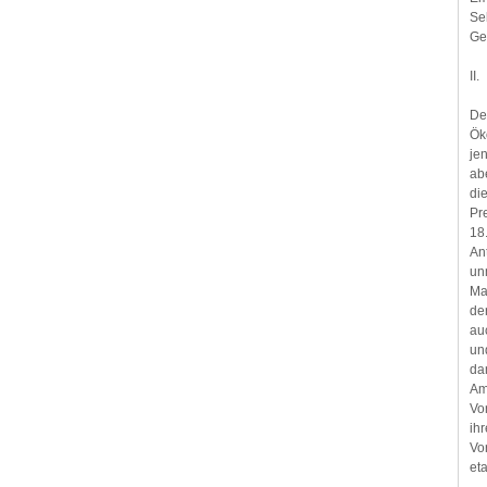
Se
Ge
II.
De
Ök
je
ab
di
Pr
18.
An
un
Mar
der
au
un
da
Am
Vo
ih
Vo
eta