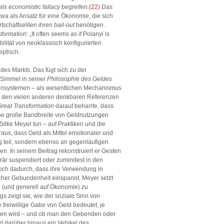
 als
economistic fallacy
begreifen.
(22)
Das
wa als Ansatz für eine Ökonomie, die sich
schaftseliten ihren
bail-out
benötigen.
sformation
: „It often seems as if Polanyi is
lität von neoklassisch konfigurierten
eptisch.
des Markts. Das fügt sich zu der
 Simmel in seiner
Philosophie des Geldes
rtensystemen – ­als wesentlichen Mechanismus
 den vielen anderen denkbaren Referenzen
reat Transformation
darauf beharrte, dass
eine große Bandbreite von Geldnutzungen
ilke Meyer tun – auf Praktiken und die
raus, dass Geld als Mittel emotionaler und
ng teil, sondern ebenso an gegenläufigen
n. In seinem Beitrag rekonstruiert er Gesten
är suspendiert oder zumindest in den
noch dadurch, dass ihre Verwendung in
her Gebundenheit einspannt. Meyer setzt
d (und generell auf Ökonomie) zu
s zeigt sie, wie der soziale Sinn von
e freiwillige Gabe von Geld bedeutet, je
n wird – ­­­und ob man den Gebenden oder
d darüber hinaus ein Vehikel des