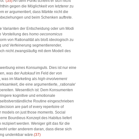
ot.“
(35)
An dem Punkt scheint er sich nicht
thin gegen die Möglichkeit von letzterer zu
m er argumentiert, dass Märkte nicht die
hbeziehungen und beim Schenken auftrete.
iche Varianten der Entscheidung oder um Modi
e Vorstellung des
homo oeconomicus
 Form von Rationalität als bloß ideologisch zu
ung und Verfeinerung segmentierender,
ch nicht zwangsläufig mit dem Modell des
Erwerbung eines Konsumguts. Dies ist nur eine
gen, was der Autokauf im Feld der von
n, was im Marketing als
high-involvement
samkeit, die eine argumentierte, ‚rationale‘
hbereiten. Wesentlich ist: Dem Konsumenten
ringere kognitive und emotionale
 selbstverständliche Routine eingeschrieben
cision are part of every repertoire of
eir models on just those moments. Social
ierre Bourdieus Konzept des Habitus liefert
rezipiert werden. Weniger gilt das für die
t wohl unter anderem daran, dass diese sich
rung undenkbar wäre.
(37)