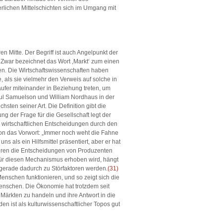
rlichen Mittelschichten sich im Umgang mit
n Mitte. Der Begriff ist auch Angelpunkt der
. Zwar bezeichnet das Wort ‚Markt‘ zum einen
n. Die Wirtschaftswissenschaften haben
 als sie vielmehr den Verweis auf solche in
äufer miteinander in Beziehung treten, um
aul Samuelson und William Nordhaus in der
hsten seiner Art. Die Definition gibt die
ng der Frage für die Gesellschaft legt der
 wirtschaftlichen Entscheidungen durch den
on das Vorwort: „Immer noch weht die Fahne
uns als ein Hilfsmittel präsentiert, aber er hat
inieren die Entscheidungen von Produzenten
für diesen Mechanismus erhoben wird, hängt
 gerade dadurch zu Störfaktoren werden.
(31)
nschen funktionieren, und so zeigt sich die
enschen. Die Ökonomie hat trotzdem seit
 Märkten zu handeln und ihre Antwort in die
en ist als kulturwissenschaftlicher Topos gut