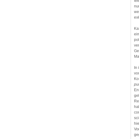
fee
nu
we
ex
Ka
ei
pol
ve
Ge
Ma
In
vo
Ko
pu
En
ge
Re
ha
co
sci
hi
Vo
ge