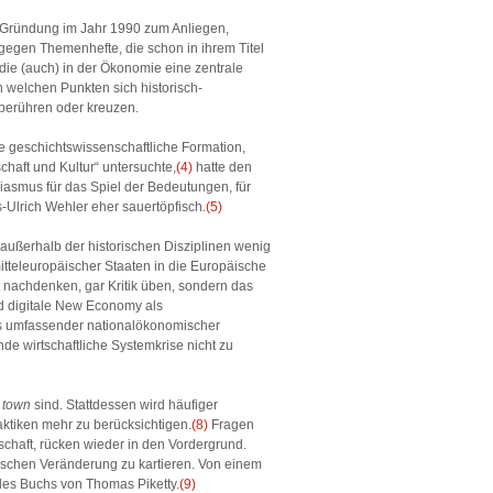
er Gründung im Jahr 1990 zum Anliegen,
gegen Themenhefte, die schon in ihrem Titel
 die (auch) in der Ökonomie eine zentrale
 welchen Punkten sich historisch-
 berühren oder kreuzen.
te geschichtswissenschaftliche Formation,
chaft und Kultur“ untersuchte,
(4)
hatte den
siasmus für das Spiel der Bedeutungen, für
-Ulrich Wehler eher sauertöpfisch.
(5)
ußerhalb der historischen Disziplinen wenig
itteleuropäischer Staaten in die Europäische
t nachdenken, gar Kritik üben, sondern das
d digitale New Economy als
ls umfassender nationalökonomischer
e wirtschaftliche Systemkrise nicht zu
 town
sind. Stattdessen wird häufiger
raktiken mehr zu berücksichtigen.
(8)
Fragen
schaft, rücken wieder in den Vordergrund.
torischen Veränderung zu kartieren. Von einem
 des Buchs von Thomas Piketty.
(9)