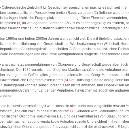
e Österreichische Zeitschrift für Geschichtswissenschaften machte es sich seit ihr
lturwissenschaftlichen Perspektiven breiten Raum zu geben.
(2)
Seltener waren hin
rtschaftsgeschichtliche Fragen platzierten oder begriffliche Elemente verwendeten,
lle spielen.
(3)
Im vorliegenden Band der ÖZG ist es daher angezeigt zu erörtern, an
lturwissenschaftliche und historisch-wirtschaftswissenschaftliche Forschungslinien
 den 1990er und frühen 2000er Jahren war da nicht viel. Die mit Bielefeld assoziier
lche die Konstituierung von Gesellschaft als „Wechselwirkung von Wirtschaft, Herrs
hepunkt ihrer Anziehungskraft überschritten. Auf den poststrukturalistischen Enthu
diale Inszenierungen und diskursive Konfigurationen reagierte insbesondere Hans
e analytische Zusammenführung von Ökonomie und Gesellschaft wurde aber auch a
chgefragt. Der 1989 verzeichnete ‚Sieg‘ der Marktwirtschaft und die Aufnahme ostm
ion erzeugten ein Gefühl, alles gehe einen alternativlosen Gang. Man musste nich
rktwirtschaftliche Programm exekutieren.
(6)
Der Hoffnung auf eine deregulierte un
hlstandsgarant konnten selbst Börsenblasen nichts anhaben, und Finanzkrisen a
sammenbruch trafen nur Länder der Peripherie. Inzwischen ist jedoch die andauernd
ersehen.
r die Kulturwissenschaften gilt wohl, dass sie nicht mehr das vielgeliebte
new kid in
statiert: „The cultural turn has run its course“.
(7)
Gefordert wird, Materialität und P
r politischen Ökonomie, darunter die Deutung des Verhältnisses von Staat und Wirt
dem stellt sich erneut und verstärkt die Aufgabe, soziale Ungleichheit in ihrer his
esbezüglichen Orientierungsbedürfnis zeugt nicht zuletzt der eindrucksvolle Erfolg