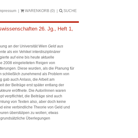
mpressum
WARENKORB
(0)
SUCHE
swissenschaften 26. Jg., Heft 1,
sung an der Universität Wien
Geld aus
ente als ein Vehikel interdisziplinärer
erte auf eine bis heute aktuelle
ise 2008 eingeleiteten Reigen von
terungen. Diese wurden, als die Planung für
 um schließlich zunehmend als Problem von
g gab auch Anlass, die Arbeit am
 der Beiträge erst später entlang der
Akteure
eröffnete. Die Autor/innen waren
verpflichtet, die Beiträge sind auch
mlung von Texten also, aber doch keine
d eine verbindliche Theorie von Geld und
uren überstülpen zu wollen; etwas
e grundsätzliche Überlegungen