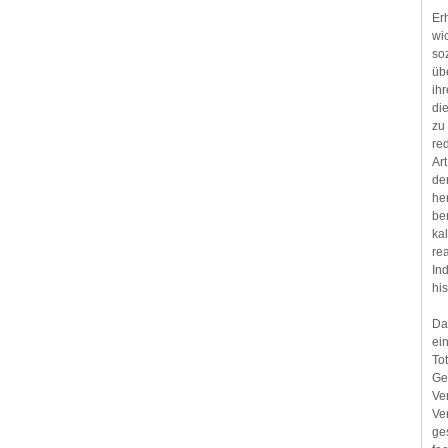
Er
wi
so
üb
ihr
di
zu
re
Ar
de
he
be
ka
rea
In
hi
Da
ei
To
Ge
Ve
Ve
ge