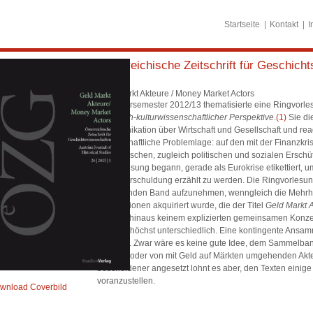
Startseite
Kontakt
I
Österreichische Zeitschrift für Geschicht
2015
Geld Markt Akteure / Money Market Actors
Im Wintersemester 2012/13 thematisierte eine Ringvorle
historisch-kulturwissenschaftlicher Perspektive
.
(1)
Sie di
Kommunikation über Wirtschaft und Gesellschaft und reagi
gesellschaftliche Problemlage: auf den mit der Finanzkr
ökonomischen, zugleich politischen und sozialen Erschüt
die Vorlesung begann, gerade als Eurokrise etikettiert,
Staatsverschuldung erzählt zu werden. Die Ringvorlesun
vorliegenden Band aufzunehmen, wenngleich die Mehrheit
Assoziationen akquiriert wurde, die der Titel
Geld Markt 
darüber hinaus keinem explizierten gemeinsamen Konzept 
deshalb höchst unterschiedlich. Eine kontingente Ansam
zufällige. Zwar wäre es keine gute Idee, dem Sammelban
Märkten oder von mit Geld auf Märkten umgehenden Akte
bescheidener angesetzt lohnt es aber, den Texten einig
voranzustellen.
wnload Coverbild