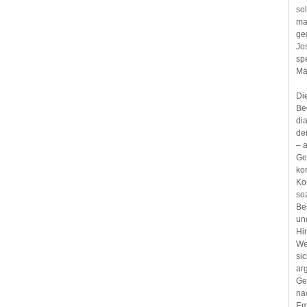
so
ma
ge
Jo
spe
Mä
Di
Be
di
de
– 
Ge
kon
Ko
so
Be
un
Hi
We
si
ar
Ge
na
Em