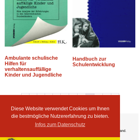
Ambulante schulische
Handbuch zur
Hilfen für
Schulentwicklung
verhaltensauffällige
Kinder und Jugendliche
←
1
2
3
…
25
26
27
28
29
30
→
Diese Website verwendet Cookies um Ihnen
die bestmögliche Nutzererfahrung zu bieten.
Ihre Vorteile:
Infos zum Datenschutz
Versandkosten
Wir liefern kostenlos ab EUR 50,- Bestellwert nach Österreich und Deutschland.
Zahlungsarten