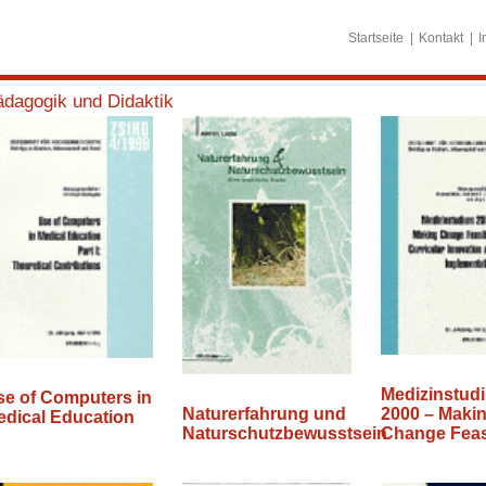
Startseite
Kontakt
I
dagogik und Didaktik
Medizinstud
se of Computers in
2000 – Maki
Naturerfahrung und
edical Education
Change Feas
Naturschutzbewusstsein