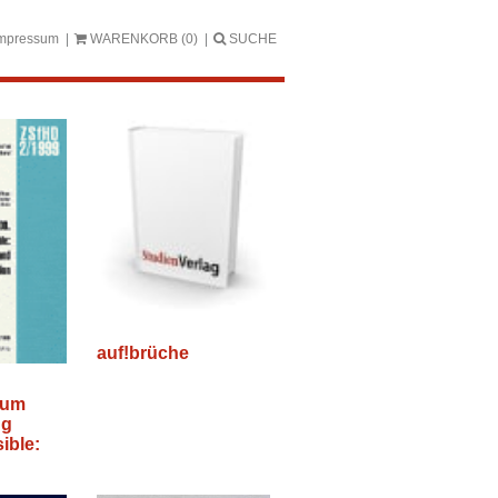
mpressum
WARENKORB
(0)
SUCHE
auf!brüche
ium
ng
ible: