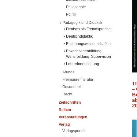
Philosophie
Politik
Pädagogik und Didaktik
Deutsch als Fremdsprache
Deutschdidaktik
Erziehungswissenschaften
Erwachsenenbildung,
Weiterbildung, Supervision
LehrerInnenbildung
Arunda
Freimaurerliteratur
Th
Gesundheit
– 
B
Recht
a
Zeitschriften
2
Reihen
Veranstaltungen
Verlag
Verlagsporträt