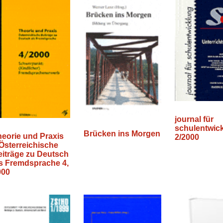
journal für
schulentwic
Brücken ins Morgen
eorie und Praxis
2/2000
Österreichische
eiträge zu Deutsch
ls Fremdsprache 4,
000