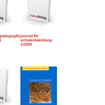
spädagogik)
journal für
d
schulentwicklung
1/2000